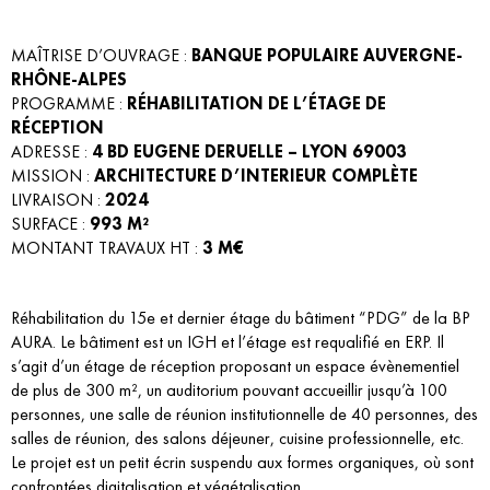
MAÎTRISE D’OUVRAGE :
BANQUE POPULAIRE AUVERGNE-
RHÔNE-ALPES
PROGRAMME :
RÉHABILITATION DE L’ÉTAGE DE
RÉCEPTION
ADRESSE :
4 BD EUGENE DERUELLE – LYON 69003
MISSION :
ARCHITECTURE D’INTERIEUR COMPLÈTE
LIVRAISON :
2024
SURFACE :
993
M²
MONTANT TRAVAUX HT :
3 M€
Réhabilitation du 15e et dernier étage du bâtiment “PDG” de la BP
AURA. Le bâtiment est un IGH et l’étage est requalifié en ERP. Il
s’agit d’un étage de réception proposant un espace évènementiel
de plus de 300 m², un auditorium pouvant accueillir jusqu’à 100
personnes, une salle de réunion institutionnelle de 40 personnes, des
salles de réunion, des salons déjeuner, cuisine professionnelle, etc.
Le projet est un petit écrin suspendu aux formes organiques, où sont
confrontées digitalisation et végétalisation.