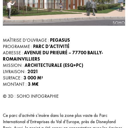
MAÎTRISE D’OUVRAGE :
PEGASUS
PROGRAMME :
PARC D’ACTIVITÉ
ADRESSE :
AVENUE DU PRIEURÉ – 77700 BAILLY-
ROMAINVILLIERS
MISSION :
ARCHITECTURALE (ESQ+PC)
LIVRAISON :
2021
SURFACE :
3 000 M²
MONTANT :
3 M€
© 3D : SOHO INFOGRAPHIE
Ce parc d’activité s’insère dans la zone plus vaste du Parc
International d’Entreprises du Val d’Europe, près de Disneyland
Paris. Aussi, le projet a été conçu en concertation avec les équipes