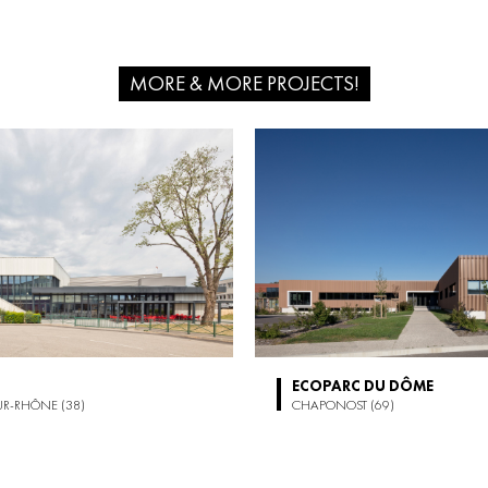
MORE & MORE PROJECTS!
T
ECOPARC DU DÔME
UR-RHÔNE (38)
CHAPONOST (69)