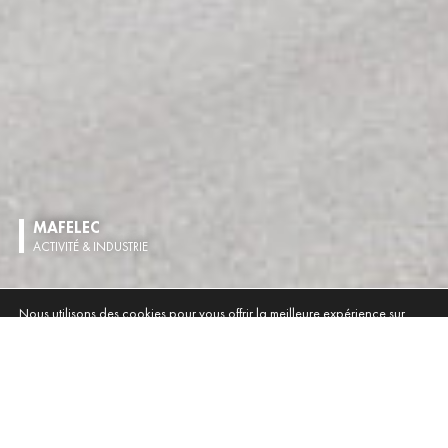
MAFELEC
ACTIVITÉ & INDUSTRIE
Nous utilisons des cookies pour vous offrir la meilleure expérience sur
notre site.
Vous pouvez trouver plus d'informations sur les cookies que vous utilisez et
les désactiver dans les
réglages
.
Fermer la bannière des cookies GDPR
Accepter
Rejeter
PRODUIRE, STOCKER, APPROVISIONNER...